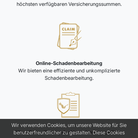
höchsten verfügbaren Versicherungssummen.
Online-Schadenbearbeitung
Wir bieten eine effiziente und unkomplizierte
Schadenbearbeitung.
Wir verwenden Cookies, um unsere Website für Sie
Klare Formulierung der Versicherungspolicen
benutzerfreundlicher zu gestalten. Diese Cookies