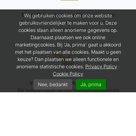
Duidelijk beschreven polisvoorwaarden
Wij gebruiken cookies om onze website
Onze voorwaarden zijn helder, beknopt en
gebruiksvriendelijker te maken voor u. Deze
eenvoudig te begrijpen.
cookies slaan alleen anonieme gegevens op.
Daarnaast plaatsen we ook online
marketingcookies. Bij 'Ja, prima' gaat u akkoord
met het plaatsen van alle cookies. Maakt u geen
keuze? Dan plaatsen we alleen functionele en
anonieme statistische cookies.
Privacy Policy
·
Cookie Policy
Verzekeraars met A+-waardering
Nee, bedankt
Ja, prima
We werken nauw samen met vooraanstaande
verzekeraars op de markt.
CONTACT