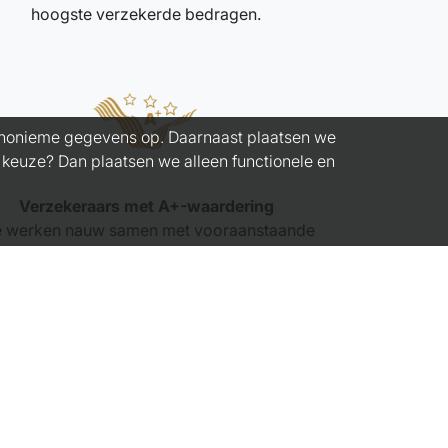
hoogste verzekerde bedragen.
 anonieme gegevens op. Daarnaast plaatsen we
n keuze? Dan plaatsen we alleen functionele en
Verzekeraars met A+-waardering
 werken nauw samen met vooraanstaande
verzekeraars op de markt.