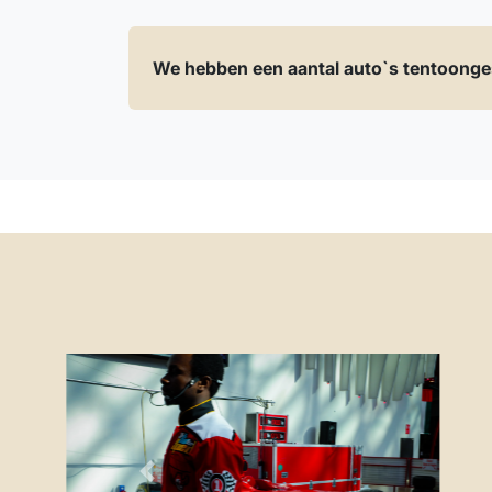
We hebben een aantal auto`s tentoonge
Autocollectieverzekering
We bieden dekking voor afzonderlijke auto
Previous