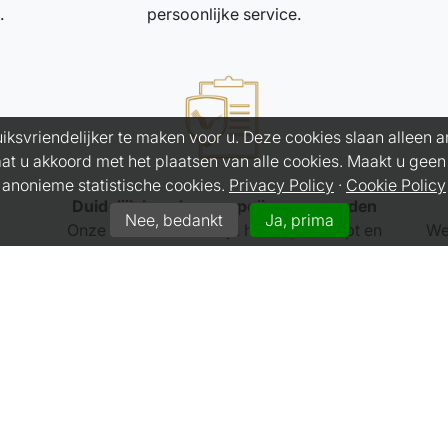
.
persoonlijke service.
iksvriendelijker te maken voor u. Deze cookies slaan alleen
gaat u akkoord met het plaatsen van alle cookies. Maakt u gee
anonieme statistische cookies.
Privacy Policy
·
Cookie Policy
Duidelijk beschreven polisvoorwaarden
Nee, bedankt
Ja, prima
Onze voorwaarden zijn helder, beknopt en
We
eenvoudig te begrijpen.
OFFERTE AANVRAGEN