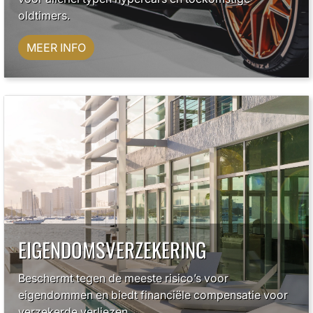
oldtimers.
MEER INFO
EIGENDOMSVERZEKERING
Beschermt tegen de meeste risico’s voor
eigendommen en biedt financiële compensatie voor
verzekerde verliezen.