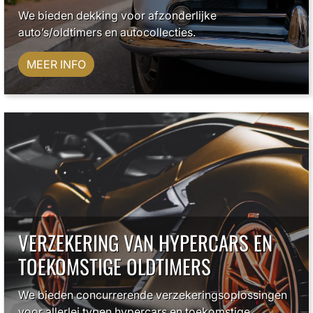
We bieden dekking voor afzonderlijke
auto’s/oldtimers en autocollecties.
MEER INFO
VERZEKERING VAN HYPERCARS EN
TOEKOMSTIGE OLDTIMERS
We bieden concurrerende verzekeringsoplossingen
voor allerlei typen hypercars en toekomstige