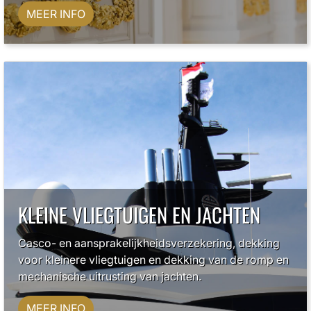
MEER INFO
KLEINE VLIEGTUIGEN EN JACHTEN
Casco- en aansprakelijkheidsverzekering, dekking
voor kleinere vliegtuigen en dekking van de romp en
mechanische uitrusting van jachten.
MEER INFO