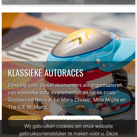
KLASSIEKE AUTORACES
Dekking voor zowel deelnemers als organisatoren
van klassieke auto evenementen en races zoals
Goodwood Revival, Le Mans Classic, Mille Miglia en
The ICE St. Moriz.
MEER INFO
OFFERTE AANVRAGEN
Wij gebruiken cookies om onze website
gebruiksvriendelijker te maken voor u. Deze