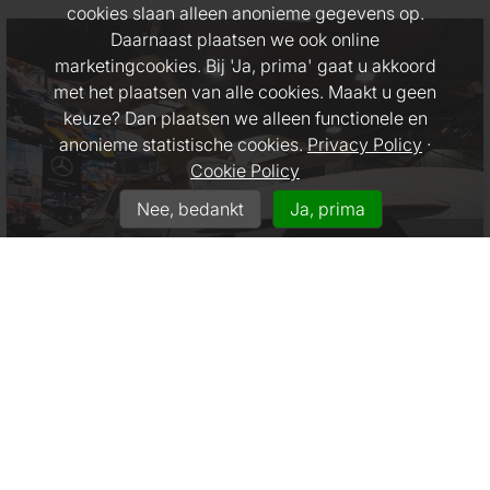
cookies slaan alleen anonieme gegevens op.
Daarnaast plaatsen we ook online
marketingcookies. Bij 'Ja, prima' gaat u akkoord
met het plaatsen van alle cookies. Maakt u geen
keuze? Dan plaatsen we alleen functionele en
anonieme statistische cookies.
Privacy Policy
·
Cookie Policy
Nee, bedankt
Ja, prima
MEDIA VERZEKERINGSPRODUCTEN
Televisie- en filmwerk, dekking voor journalisten die
gaan rijden, media-evenementen, demonstraties en
reclame commercials.
MEER INFO