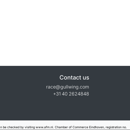
Contact us
race@gullwing.com
+31 40 2624848
can be checked by visiting www.afm.nl. Chamber of Commerce Eindhoven, registration no.