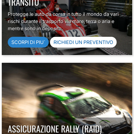
TRANSITO
Protegge le auto da corsa in tutto il mondo da vari
rischi durante il trasporto via mare, terra o aria e
mentre sono in deposito.
SCORPI DI PIU`
RICHIEDI UN PREVENTIVO
ASSICURAZIONE RALLY (RAID)