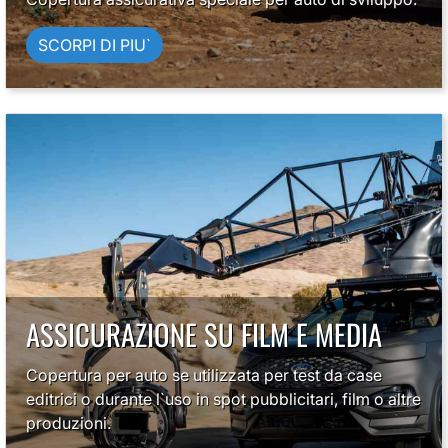
SCORPI DI PIU`
ASSICURAZIONE SU FILM E MEDIA
Copertura per auto se utilizzata per test da case
editrici o durante l`uso in spot pubblicitari, film o altre
produzioni.