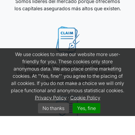
Somos líderes del mercado porque ofrecemos
los capitales asegurados más altos que existen.
We use cookies to make our website more user-
friendly for you. These cookies only store
Tramitación de siniestros por internet
anonymous data. We also place online marketing
Tramitamos los siniestros de forma eficiente y
cookies. At "Yes, fine"' you agree to the placing of
sin complicaciones.
all cookies. If you do not make a choice we will only
place functional and anonymous statistical cookies.
Privacy Policy
·
Cookie Policy
No thanks
Yes, fine
Pólizas que se entienden