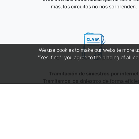
más, los circuitos no nos sorprenden.
We use cookies to make our website more use
"Yes, fine"' you agree to the placing of all 
Tramitación de siniestros por internet
Tramitamos los siniestros de forma eficie
y sin complicaciones.