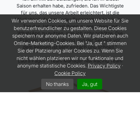
Saison erhalten habe, zufrieden. Das Wichtigste
für uns, das unsere Arbeit erleichtert, ist die
Möglichkeit, fast zu jeder Tageszeit und an jedem
Wir verwenden Cookies, um unsere Website für Sie
Tag des Jahres mit Ihnen zu sprechen und
benutzerfreundlicher zu gestalten. Diese Cookies
WhatsApp zu nutzen, was ich sehr schätze. Die
speichern nur anonyme Daten. Wir platzieren auch
Prämien sind in Ordnung und der Service vor
Online-Marketing-Cookies. Bei "Ja, gut " stimmen
dem Rennen ist sehr einfach und schnell."
Sie der Platzierung aller Cookies zu. Wenn Sie
nicht wählen platzieren wir nur funktionale und
Laura Pagès - Team Manager NM Racing Team
anonyme statistische Cookies.
Privacy Policy
·
Cookie Policy
No thanks
Ja, gut
"Wir arbeiten seit Beginn mit Gullwing zusammen
und pflegen daher eine langfristige