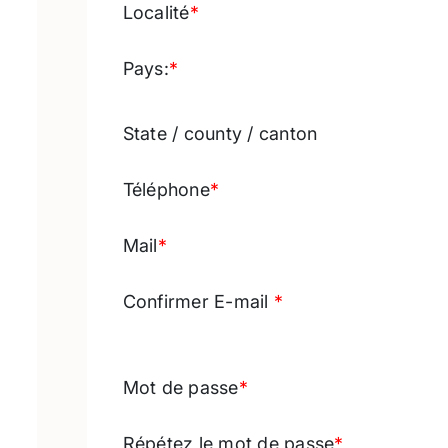
Localité
*
Pays:
*
State / county / canton
Téléphone
*
Mail
*
Confirmer E-mail
*
Mot de passe
*
Répétez le mot de passe
*